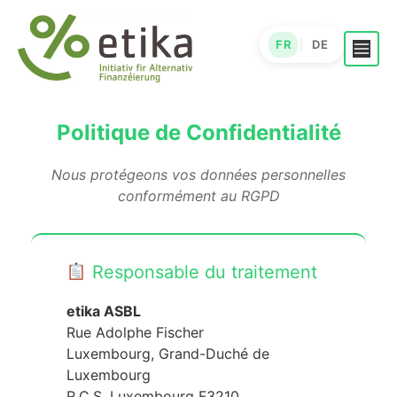
Skip
to
FR
DE
|
content
Politique de Confidentialité
Nous protégeons vos données personnelles
conformément au RGPD
Responsable du traitement
etika ASBL
Rue Adolphe Fischer
Luxembourg, Grand-Duché de
Luxembourg
R.C.S. Luxembourg F3210